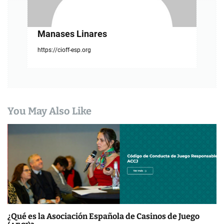
e
e
Manases Linares
n
https://cioff-esp.org
t
r
a
You May Also Like
d
a
s
¿Qué es la Asociación Española de Casinos de Juego