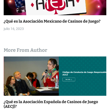
¿Qué es la Asociación Mexicano de Casinos de Juego?
julio 16, 2023
More From Author
¿Qué es la Asociación Española de Casinos de Juego
(AECJ)?