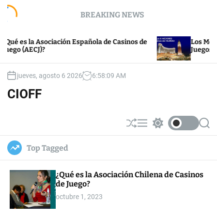
S
BREAKING NEWS
k
i
p
Asociación Española de Casinos de
Los Mejores Festival
t
)?
Juegos de Casino de
o
c
jueves, agosto 6 2026
6
:
58
:
09
AM
o
n
CIOFF
t
e
n
S
M
S
S
t
h
e
w
e
u
n
i
a
Top Tagged
ff
u
t
r
l
c
c
e
h
h
¿Qué es la Asociación Chilena de Casinos
c
de Juego?
o
l
octubre 1, 2023
o
r
m